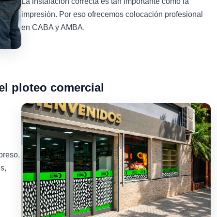
La instalación correcta es tan importante como la
impresión. Por eso ofrecemos colocación profesional
en CABA y AMBA.
el ploteo comercial
preso,
s,