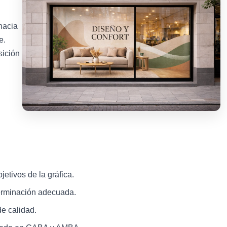
 hacia
e.
sición
jetivos de la gráfica.
terminación adecuada.
de calidad.