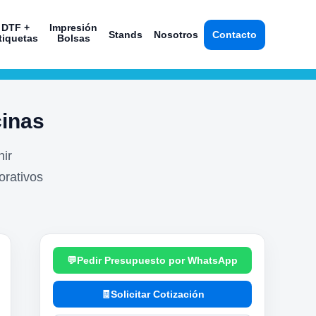
DTF +
Impresión
Stands
Nosotros
Contacto
tiquetas
Bolsas
cinas
nir
orativos
Pedir Presupuesto por WhatsApp
Solicitar Cotización