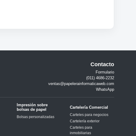
Contacto
Formulario
(011) 4686-2232
ventas@papelerainformaticaweb.com
WhatsApp
Impresión sobre
Cartelería Comercial
bolsas de papel
Carteles para negocios
Bolsas personalizadas
Cartelería exterior
Carteles para
inmobiliarias