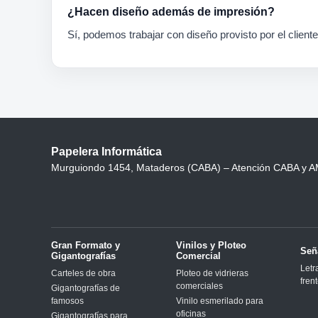
¿Hacen diseño además de impresión?
Sí, podemos trabajar con diseño provisto por el client
Papelera Informática
Murguiondo 1454, Mataderos (CABA) – Atención CABA y 
Gran Formato y
Vinilos y Ploteo
Señ
Gigantografías
Comercial
Letr
Carteles de obra
Ploteo de vidrieras
fren
comerciales
Gigantografías de
famosos
Vinilo esmerilado para
oficinas
Gigantografías para